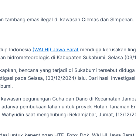
 tambang emas ilegal di kawasan Ciemas dan SImpenan. F
dup Indonesia
(WALHI) Jawa Barat
menduga kerusakan ling
dan hidrometeorologis di Kabupaten Sukabumi, Selasa (03/1
apkan, bencana yang terjadi di Sukabumi tersebut diduga 
igasi pada Selasa, (03/12/2024) lalu. Dari hasil investi
abumi.
 di kawasan pegunungan Guha dan Dano di Kecamatan Jampa
a adanya pembukaan lahan untuk proyek Hutan Tanaman En
p Wahyudin saat menghubungi Rekamjabar, Jumat, (13/12/2
asi untuk kepentingan HTE. Foto: Dok. WALHI Jawa Barat.