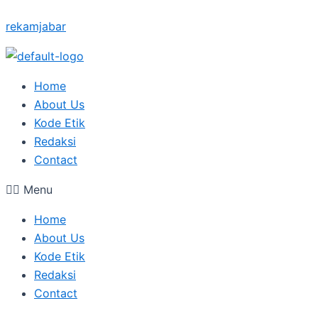
Skip
Type
Name*
Email*
rekamjabar
to
here..
content
Home
About Us
Kode Etik
Redaksi
Contact
Menu
Home
About Us
Kode Etik
Redaksi
Contact