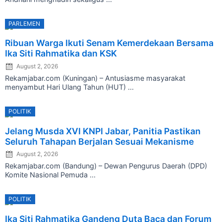
PARLEMEN
Posted
Ribuan Warga Ikuti Senam Kemerdekaan Bersama
on
Ika Siti Rahmatika dan KSK
August 2, 2026
Rekamjabar.com (Kuningan) – Antusiasme masyarakat
menyambut Hari Ulang Tahun (HUT) ...
POLITIK
Posted
Jelang Musda XVI KNPI Jabar, Panitia Pastikan
on
Seluruh Tahapan Berjalan Sesuai Mekanisme
August 2, 2026
Rekamjabar.com (Bandung) – Dewan Pengurus Daerah (DPD)
Komite Nasional Pemuda ...
POLITIK
Posted
Ika Siti Rahmatika Gandeng Duta Baca dan Forum
on