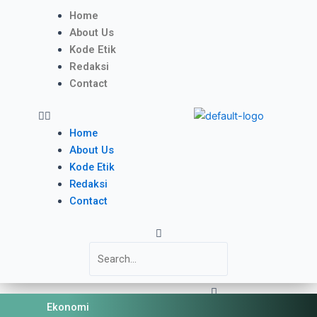
Skip
Menu
Home
to
About Us
content
Kode Etik
Redaksi
Contact
Home
About Us
Kode Etik
Redaksi
Contact
Search
Close
Ekonomi