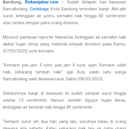
Bandung,
Rekamjabar.com
– Sudah delapan hari kawasan
Rancabolang,
Gedebage
Kota Bandung terendam banjir. Alih-alih
surut, ketinggian air justru semakin naik hingga 80 sentimeter
atau setara dengan paha orang dewasa.
Menurut pantauan reporter Nawacita, ketinggian air semakin naik
akibat hujan deras yang melanda wilayah tersebut pada Kamis,
(07/03/2025) sore kemarin.
“Kemarin pas jam 4 sore, pas jam 4 sore, ujian. Kemarin udah
naik, sekarang tambah naik,” ujar Susi, salah satu warga
Rancabolang saat diwawancarai, Sabtu (08/03/2025).
Sebelumnya banjir di kawasan ini sudah sempat surut hingga
sekitar 15 sentimeter. Namun setelah diguyur hujan deras,
ketinggian air kembali naik hingga 80 sentimeter.
“Sempet surut sih dua hari yang lalu, surutnya kalau di orang
dewasa ada sebetis. Kalau sekarang naik lagi se paha orang