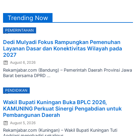
Trending Now
PEMERINTAHAN
Posted
Dedi Mulyadi Fokus Rampungkan Pemenuhan
on
Layanan Dasar dan Konektivitas Wilayah pada
2027
August 6, 2026
Rekamjabar.com (Bandung) – Pemerintah Daerah Provinsi Jawa
Barat bersama DPRD ...
PENDIDIKAN
Posted
Wakil Bupati Kuningan Buka BPLC 2026,
on
KAMUNING Perkuat Sinergi Pengabdian untuk
Pembangunan Daerah
August 5, 2026
Rekamjabar.com (Kuningan) – Wakil Bupati Kuningan Tuti
Andriani menghadiri sekaligus ...