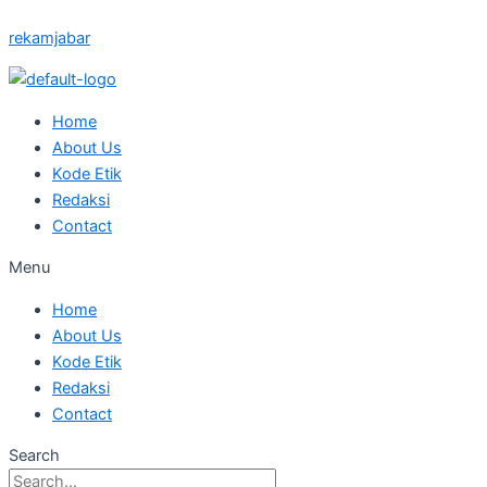
Skip
Posted
Posted
Posted
Posted
Posted
rekamjabar
to
on
on
on
on
on
content
Home
About Us
Kode Etik
Redaksi
Contact
Menu
Home
About Us
Kode Etik
Redaksi
Contact
Search