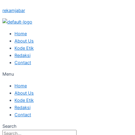
Skip
Posted
Posted
Posted
Posted
Posted
rekamjabar
to
on
on
on
on
on
content
Home
About Us
Kode Etik
Redaksi
Contact
Menu
Home
About Us
Kode Etik
Redaksi
Contact
Search