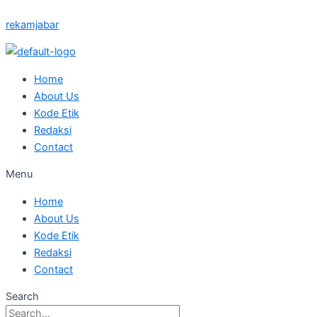
Skip
Posted
Posted
Posted
Posted
Posted
rekamjabar
to
on
on
on
on
on
content
Home
About Us
Kode Etik
Redaksi
Contact
Menu
Home
About Us
Kode Etik
Redaksi
Contact
Search