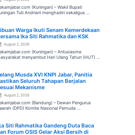
ekamjabar.com (Kuningan) – Wakil Bupati
uningan Tuti Andriani menghadiri sekaligus ...
osted
ibuan Warga Ikuti Senam Kemerdekaan
n
ersama Ika Siti Rahmatika dan KSK
August 2, 2026
ekamjabar.com (Kuningan) – Antusiasme
asyarakat menyambut Hari Ulang Tahun (HUT) ...
osted
elang Musda XVI KNPI Jabar, Panitia
n
astikan Seluruh Tahapan Berjalan
esuai Mekanisme
August 2, 2026
ekamjabar.com (Bandung) – Dewan Pengurus
aerah (DPD) Komite Nasional Pemuda ...
osted
ka Siti Rahmatika Gandeng Duta Baca
n
an Forum OSIS Gelar Aksi Bersih di