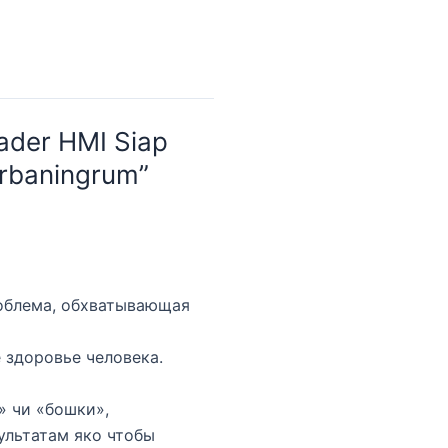
ader HMI Siap
rbaningrum”
роблема, обхватывающая
 здоровье человека.
» чи «бошки»,
ультатам яко чтобы