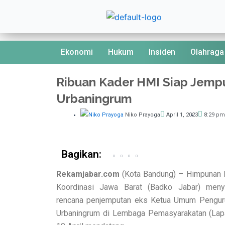
Skip
to
content
Ekonomi
Hukum
Insiden
Olahraga
Ribuan Kader HMI Siap Jemp
Urbaningrum
Niko Prayoga
April 1, 2023
8:29 pm
Bagikan:
Rekamjabar.com
(Kota Bandung) – Himpunan 
Koordinasi Jawa Barat (Badko Jabar) meny
rencana penjemputan eks Ketua Umum Pengu
Urbaningrum di Lembaga Pemasyarakatan (Lap