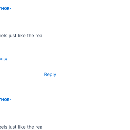
THOR-
ls just like the real
pus/
Reply
THOR-
ls just like the real