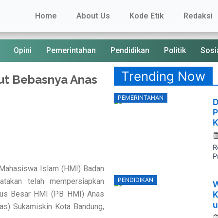
Home
About Us
Kode Etik
Redaksi
Opini
Pemerintahan
Pendidikan
Politik
Sosi
Trending Now
ut Bebasnya Anas
P
PEMERINTAHAN
D
o
P
K
R
P
Mahasiswa Islam (HMI) Badan
P
PENDIDIKAN
atakan telah mempersiapkan
W
o
K
rus Besar HMI (PB HMI) Anas
u
as) Sukamiskin Kota Bandung,