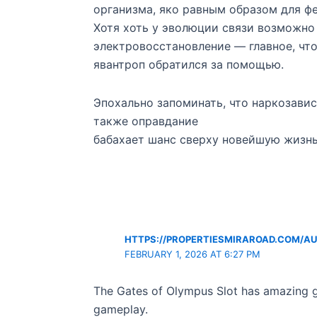
организма, яко равным образом для ф
Хотя хоть у эволюции связи возможно
электровосстановление — главное, чт
явантроп обратился за помощью.
Эпохально запоминать, что наркозави
также оправдание
бабахает шанс сверху новейшую жизнь
HTTPS://PROPERTIESMIRAROAD.COM/AU
FEBRUARY 1, 2026 AT 6:27 PM
The Gates of Olympus Slot has amazing 
gameplay.