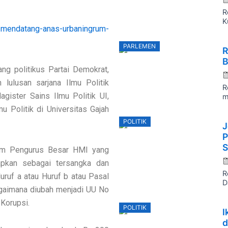
R
K
l-mendatang-anas-urbaningrum-
P
PARLEMEN
R
o
B
ng politikus Partai Demokrat,
n lulusan sarjana Ilmu Politik
R
agister Sains Ilmu Politik UI,
m
u Politik di Universitas Gajah
P
POLITIK
J
o
P
S
um Pengurus Besar HMI yang
apkan sebagai tersangka dan
R
uruf a atau Huruf b atau Pasal
D
aimana diubah menjadi UU No
Korupsi.
P
POLITIK
I
o
d