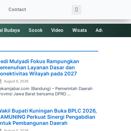
Search
Contact
al Budaya
Sosok
Video
Wisata
Advertorial
osted
edi Mulyadi Fokus Rampungkan
n
emenuhan Layanan Dasar dan
onektivitas Wilayah pada 2027
August 6, 2026
ekamjabar.com (Bandung) – Pemerintah Daerah
rovinsi Jawa Barat bersama DPRD ...
osted
akil Bupati Kuningan Buka BPLC 2026,
n
AMUNING Perkuat Sinergi Pengabdian
ntuk Pembangunan Daerah
August 5, 2026