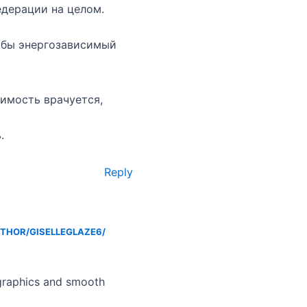
едерации на целом.
обы энергозависимый
симость врачуется,
.
Reply
THOR/GISELLEGLAZE6/
graphics and smooth