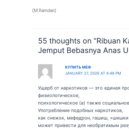
(M.Ramdan)
55 thoughts on “Ribuan K
Jemput Bebasnya Anas U
КУПИТЬ МЕФ
JANUARY 27, 2026 AT 4:49 PM
Ущерб от наркотиков — это единая п
физиологическое,
психологическое (а) также социальное
Употребление подобных наркотиков,
как снежок, мефедрон, гашиш, «шишки
может привести для необратимым рез