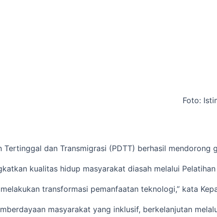
Foto: Ist
rtinggal dan Transmigrasi (PDTT) berhasil mendorong gel
atkan kualitas hidup masyarakat diasah melalui Pelatihan L
lakukan transformasi pemanfaatan teknologi,” kata Kepal
 pemberdayaan masyarakat yang inklusif, berkelanjutan mel