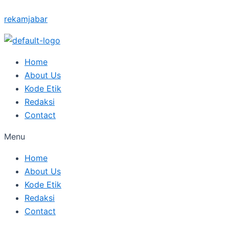
Skip
Type
Name*
Posted
Posted
Posted
Posted
Posted
Email*
rekamjabar
to
here..
on
on
on
on
on
content
Home
About Us
Kode Etik
Redaksi
Contact
Menu
Home
About Us
Kode Etik
Redaksi
Contact