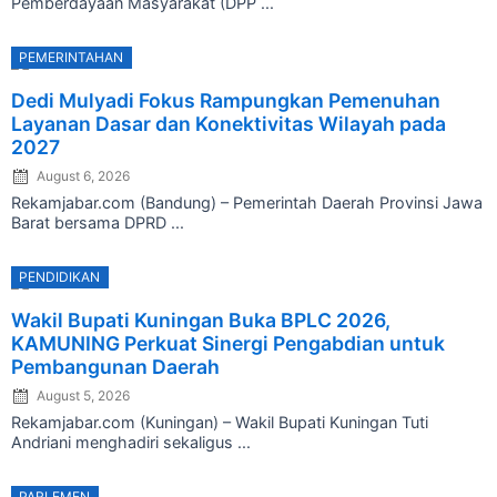
Pemberdayaan Masyarakat (DPP ...
PEMERINTAHAN
Posted
Dedi Mulyadi Fokus Rampungkan Pemenuhan
on
Layanan Dasar dan Konektivitas Wilayah pada
2027
August 6, 2026
Rekamjabar.com (Bandung) – Pemerintah Daerah Provinsi Jawa
Barat bersama DPRD ...
PENDIDIKAN
Posted
Wakil Bupati Kuningan Buka BPLC 2026,
on
KAMUNING Perkuat Sinergi Pengabdian untuk
Pembangunan Daerah
August 5, 2026
Rekamjabar.com (Kuningan) – Wakil Bupati Kuningan Tuti
Andriani menghadiri sekaligus ...
PARLEMEN