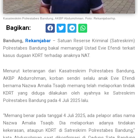
Kasatreskrim Polrestabes Bandung, AKBP Abdurrohman. Foto: Rekamjabar/np.
Bagikan:
Bandung,
Rekamjabar
– Satuan Reserse Kriminal (Satreskrim)
Polrestabes Bandung bakal memanggil Ustad Evie Efendi terkait
kasus dugaan KDRT terhadap anaknya NAT.
Menurut keterangan dari Kasatreskrim Polrestabes Bandung,
AKBP Abdurrohman, korban sendiri selalu anak Evie Efendi
bernama Nazwa Amalia Tsaqib memang telah melaporkan tindak
KDRT yang diduga dilakukan oleh ayahnya ke Satreskrim
Polrestabes Bandung pada 4 Juli 2025 lalu.
“Memang benar pada tanggal 4 Juli 2025, ada pelapor atlas nama
Nazwa Amalia Tsaqib. Dia melaporkan adanya tindakan
kekerasan, ataupun KDRT di Satreskrim Polrestabes Bandung,”
kata Abdurrohman saat dikonfirmasi di Gedung Sate Bandung