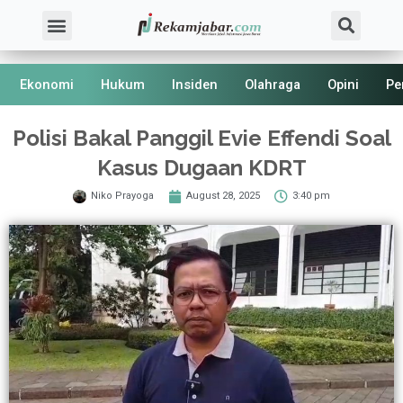
Skip
Sea
Menu
About Us
Kode Etik
to
content
Ekonomi
Hukum
Insiden
Olahraga
Opini
Pe
Polisi Bakal Panggil Evie Effendi Soal
Kasus Dugaan KDRT
Niko Prayoga
August 28, 2025
3:40 pm