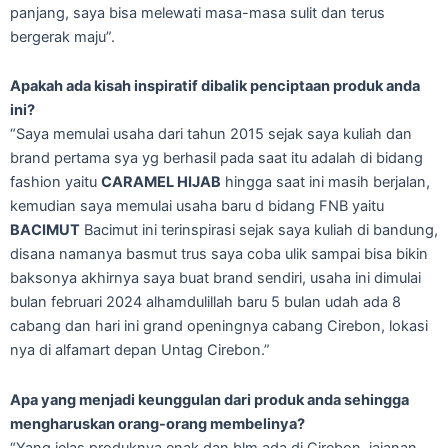
panjang, saya bisa melewati masa-masa sulit dan terus
bergerak maju”.
Apakah ada kisah inspiratif dibalik penciptaan produk anda
ini?
“Saya memulai usaha dari tahun 2015 sejak saya kuliah dan
brand pertama sya yg berhasil pada saat itu adalah di bidang
fashion yaitu
CARAMEL HIJAB
hingga saat ini masih berjalan,
kemudian saya memulai usaha baru d bidang FNB yaitu
BACIMUT
Bacimut ini terinspirasi sejak saya kuliah di bandung,
disana namanya basmut trus saya coba ulik sampai bisa bikin
baksonya akhirnya saya buat brand sendiri, usaha ini dimulai
bulan februari 2024 alhamdulillah baru 5 bulan udah ada 8
cabang dan hari ini grand openingnya cabang Cirebon, lokasi
nya di alfamart depan Untag Cirebon.”
Apa yang menjadi keunggulan dari produk anda sehingga
mengharuskan orang-orang membelinya?
“Yang jelas produknya enak dan blm ada di Cirebon, jajanan