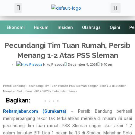
Sea
Skip
Menu
About Us
Kode Etik
to
content
Ekonomi
Hukum
Insiden
Olahraga
Opini
Pe
Pecundangi Tim Tuan Rumah, Persib
Menang 1-2 Atas PSS Sleman
Niko Prayoga
December 9, 2024
9:40 pm
Persib Bandung Pecundangi Tim Tuan Rumah PSS Sleman dengan Skor 1-2 di Stadion
Manahan Solo, Senin (9/12/2024). Foto: tribun News
Bagikan:
Rekamjabar.com (Surakarta)
–
Persib Bandung berhasil
memperpanjang rekor tak terkalahkan mereka di musim ini usai
pecundangi tim tuan rumah PSS Sleman dngan skor akhir 1-2
dalam lanjutan BRI Liga 1 pekan ke-13 di Stadion Manahan Solo