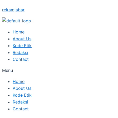
Skip
Type
Name*
Posted
Posted
Posted
Posted
Posted
Email*
rekamjabar
to
here..
on
on
on
on
on
content
Home
About Us
Kode Etik
Redaksi
Contact
Menu
Home
About Us
Kode Etik
Redaksi
Contact