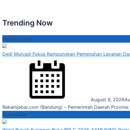
Trending Now
Pemerintahan
Dedi Mulyadi Fokus Rampungkan Pemenuhan Layanan Dasa
August 6, 2026
Au
Rekamjabar.com (Bandung) – Pemerintah Daerah Provinsi
Pendidikan
Wakil Bupati Kuningan Buka BPLC 2026, KAMUNING Perku