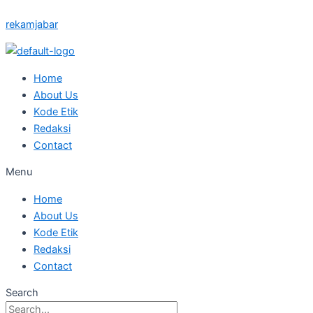
Skip
Posted
Posted
Posted
Posted
Posted
rekamjabar
to
on
on
on
on
on
content
Home
About Us
Kode Etik
Redaksi
Contact
Menu
Home
About Us
Kode Etik
Redaksi
Contact
Search