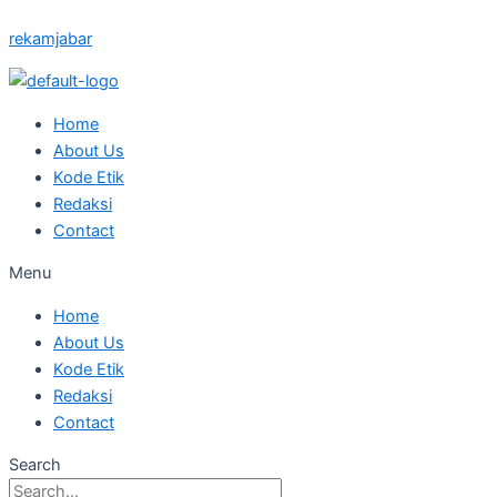
Skip
Posted
Posted
Posted
Posted
Posted
rekamjabar
to
on
on
on
on
on
content
Home
About Us
Kode Etik
Redaksi
Contact
Menu
Home
About Us
Kode Etik
Redaksi
Contact
Search