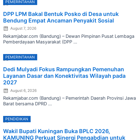
PEMERINTAHAN
Posted
DPP LPM Bakal Bentuk Posko di Desa untuk
on
Bendung Empat Ancaman Penyakit Sosial
August 7, 2026
Rekamjabar.com (Bandung) – Dewan Pimpinan Pusat Lembaga
Pemberdayaan Masyarakat (DPP ...
PEMERINTAHAN
Posted
Dedi Mulyadi Fokus Rampungkan Pemenuhan
on
Layanan Dasar dan Konektivitas Wilayah pada
2027
August 6, 2026
Rekamjabar.com (Bandung) – Pemerintah Daerah Provinsi Jawa
Barat bersama DPRD ...
PENDIDIKAN
Posted
Wakil Bupati Kuningan Buka BPLC 2026,
on
KAMUNING Perkuat Sinergi Pengabdian untuk