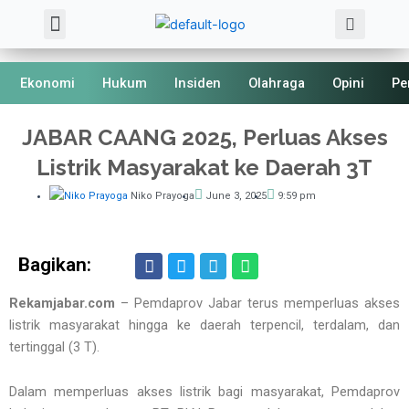
Sea
Skip
Menu
About Us
Kode Etik
to
content
Ekonomi
Hukum
Insiden
Olahraga
Opini
Pe
JABAR CAANG 2025, Perluas Akses
Listrik Masyarakat ke Daerah 3T
Niko Prayoga
June 3, 2025
9:59 pm
Bagikan:
Rekamjabar.com
– Pemdaprov Jabar terus memperluas akses
listrik masyarakat hingga ke daerah terpencil, terdalam, dan
tertinggal (3 T).
Dalam memperluas akses listrik bagi masyarakat, Pemdaprov