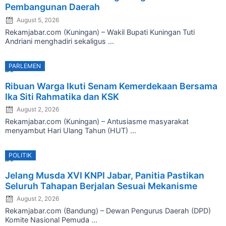
Pembangunan Daerah
August 5, 2026
Rekamjabar.com (Kuningan) – Wakil Bupati Kuningan Tuti
Andriani menghadiri sekaligus ...
PARLEMEN
Posted
Ribuan Warga Ikuti Senam Kemerdekaan Bersama
on
Ika Siti Rahmatika dan KSK
August 2, 2026
Rekamjabar.com (Kuningan) – Antusiasme masyarakat
menyambut Hari Ulang Tahun (HUT) ...
POLITIK
Posted
Jelang Musda XVI KNPI Jabar, Panitia Pastikan
on
Seluruh Tahapan Berjalan Sesuai Mekanisme
August 2, 2026
Rekamjabar.com (Bandung) – Dewan Pengurus Daerah (DPD)
Komite Nasional Pemuda ...