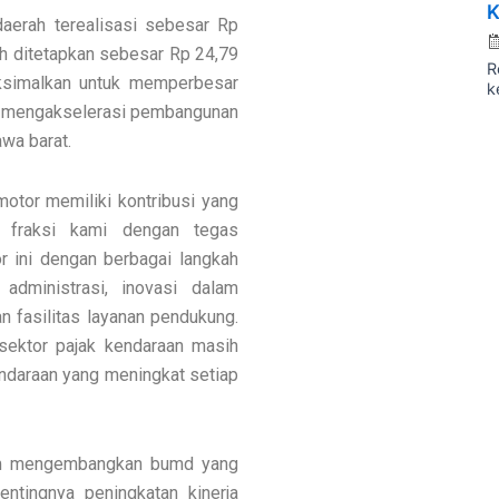
K
daerah terealisasi sebesar Rp
elah ditetapkan sebesar Rp 24,79
R
maksimalkan untuk memperbesar
k
tuk mengakselerasi pembangunan
wa barat.
motor memiliki kontribusi yang
. fraksi kami dengan tegas
r ini dengan berbagai langkah
 administrasi, inovasi dalam
n fasilitas layanan pendukung.
sektor pajak kendaraan masih
ndaraan yang meningkat setiap
lam mengembangkan bumd yang
entingnya peningkatan kinerja