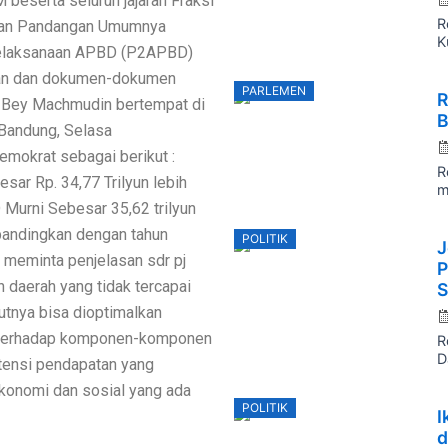
 beserta seluruh jajaran Fraksi
R
kan Pandangan Umumnya
K
 Pelaksanaan APBD (P2APBD)
saan dan dokumen-dokumen
P
PARLEMEN
R
o
ar Bey Machmudin bertempat di
B
Bandung, Selasa
mokrat sebagai berikut :
R
sar Rp. 34,77 Trilyun lebih
m
Murni Sebesar 35,62 trilyun
ibandingkan dengan tahun
P
POLITIK
J
o
meminta penjelasan sdr pj
P
n daerah yang tidak tercapai
S
utnya bisa dioptimalkan
i terhadap komponen-komponen
R
D
otensi pendapatan yang
ekonomi dan sosial yang ada
P
POLITIK
I
o
d