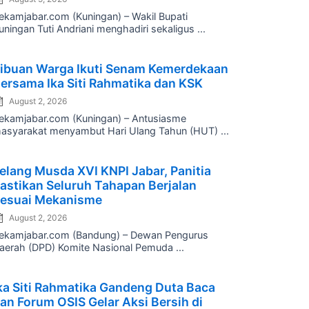
ekamjabar.com (Kuningan) – Wakil Bupati
uningan Tuti Andriani menghadiri sekaligus ...
osted
ibuan Warga Ikuti Senam Kemerdekaan
n
ersama Ika Siti Rahmatika dan KSK
August 2, 2026
ekamjabar.com (Kuningan) – Antusiasme
asyarakat menyambut Hari Ulang Tahun (HUT) ...
osted
elang Musda XVI KNPI Jabar, Panitia
n
astikan Seluruh Tahapan Berjalan
esuai Mekanisme
August 2, 2026
ekamjabar.com (Bandung) – Dewan Pengurus
aerah (DPD) Komite Nasional Pemuda ...
osted
ka Siti Rahmatika Gandeng Duta Baca
n
an Forum OSIS Gelar Aksi Bersih di