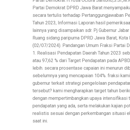
Partai Demokrat H.Yosa Octora Santono,S.Si.,M.M
Partai Demokrat DPRD Jawa Barat menyampai
secara tertulis terhadap Pertanggungjawaban
Tahun 2023, Informasi Laporan hasil pemerik
lainnya yang disampaikan sdr. Pj Gubernur Jab
Ruang sidang paripurna DPRD Jawa Barat, Kota 
(02/07/2024). Pandangan Umum Fraksi Partai De
1. Realisasi Pendapatan Daerah Tahun 2023 sebe
atau 97,62 % dari Target Pendapatan pada APBD 
lebih. secara prosentase capaian ini menurun d
sebelumnya yang mencapaian 104%. fraksi kami 
gubernur terkait strategi pengelolaan pendapata
tersebut? kami mengharapkan target tahun berik
dengan mempertimbangkan upaya intensifikas
pendapatan yang ada, serta melakukan kajian p
realistis sesuai dengan perkembangan situasi 
saat ini.