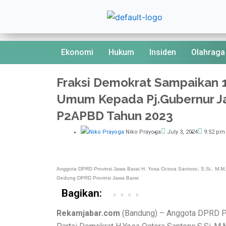
Skip
to
content
Ekonomi
Hukum
Insiden
Olahraga
Fraksi Demokrat Sampaikan 
Umum Kepada Pj.Gubernur Ja
P2APBD Tahun 2023
Niko Prayoga
July 3, 2024
9:52 pm
Anggota DPRD Provinsi Jawa Barat H. Yosa Octora Santoso, S.Si., M.M. s
Gedung DPRD Provinsi Jawa Barat
Bagikan:
Rekamjabar.com
(Bandung) – Anggota DPRD Pr