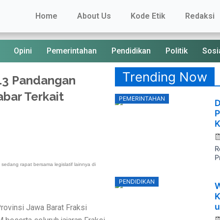
Home
About Us
Kode Etik
Redaksi
Opini
Pemerintahan
Pendidikan
Politik
Sosi
Trending Now
13 Pandangan
bar Terkait
P
PEMERINTAHAN
D
o
P
K
R
P
edang rapat bersama legislatif lainnya di
P
PENDIDIKAN
W
o
K
u
ovinsi Jawa Barat Fraksi