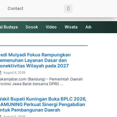
Search
Contact
al Budaya
Sosok
Video
Wisata
Advertorial
osted
edi Mulyadi Fokus Rampungkan
n
emenuhan Layanan Dasar dan
onektivitas Wilayah pada 2027
August 6, 2026
ekamjabar.com (Bandung) – Pemerintah Daerah
rovinsi Jawa Barat bersama DPRD ...
osted
akil Bupati Kuningan Buka BPLC 2026,
n
AMUNING Perkuat Sinergi Pengabdian
ntuk Pembangunan Daerah
August 5, 2026