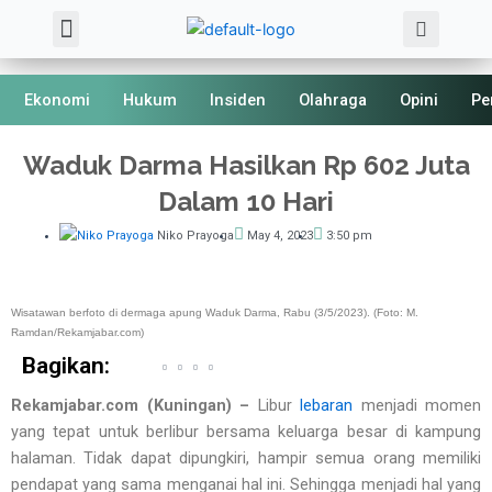
Sea
Skip
Menu
About Us
Kode Etik
to
content
Ekonomi
Hukum
Insiden
Olahraga
Opini
Pe
Waduk Darma Hasilkan Rp 602 Juta
Dalam 10 Hari
Niko Prayoga
May 4, 2023
3:50 pm
Wisatawan berfoto di dermaga apung Waduk Darma, Rabu (3/5/2023). (Foto: M.
Ramdan/Rekamjabar.com)
Bagikan:
Rekamjabar.com (Kuningan) –
Libur
lebaran
menjadi momen
yang tepat untuk berlibur bersama keluarga besar di kampung
halaman. Tidak dapat dipungkiri, hampir semua orang memiliki
pendapat yang sama menganai hal ini. Sehingga menjadi hal yang