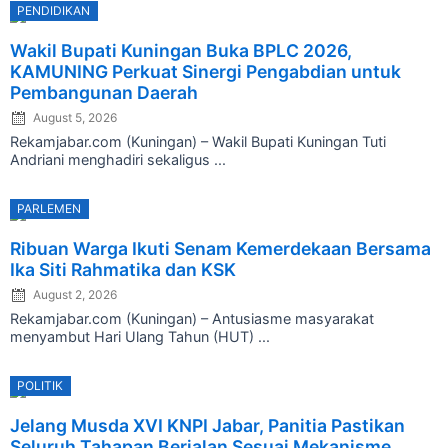
PENDIDIKAN
Posted
Wakil Bupati Kuningan Buka BPLC 2026,
on
KAMUNING Perkuat Sinergi Pengabdian untuk
Pembangunan Daerah
August 5, 2026
Rekamjabar.com (Kuningan) – Wakil Bupati Kuningan Tuti
Andriani menghadiri sekaligus ...
PARLEMEN
Posted
Ribuan Warga Ikuti Senam Kemerdekaan Bersama
on
Ika Siti Rahmatika dan KSK
August 2, 2026
Rekamjabar.com (Kuningan) – Antusiasme masyarakat
menyambut Hari Ulang Tahun (HUT) ...
POLITIK
Posted
Jelang Musda XVI KNPI Jabar, Panitia Pastikan
on
Seluruh Tahapan Berjalan Sesuai Mekanisme