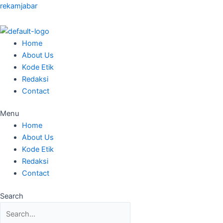
Skip
Posted
Posted
Posted
Posted
Posted
rekamjabar
to
on
on
on
on
on
content
Home
About Us
Kode Etik
Redaksi
Contact
Menu
Home
About Us
Kode Etik
Redaksi
Contact
Search