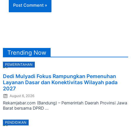
Trending Now
PEMERINTAHAN
Posted
Dedi Mulyadi Fokus Rampungkan Pemenuhan
on
Layanan Dasar dan Konektivitas Wilayah pada
2027
August 6, 2026
Rekamjabar.com (Bandung) – Pemerintah Daerah Provinsi Jawa
Barat bersama DPRD ...
PENDIDIKAN
Posted