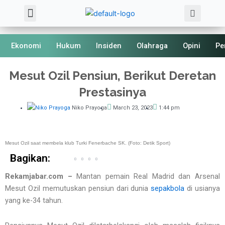
Sea
Skip
Menu
About Us
Kode Etik
to
content
Ekonomi
Hukum
Insiden
Olahraga
Opini
Pe
Mesut Ozil Pensiun, Berikut Deretan
Prestasinya
Niko Prayoga
March 23, 2023
1:44 pm
Mesut Ozil saat membela klub Turki Fenerbache SK. (Foto: Detik Sport)
Bagikan:
Rekamjabar.com –
Mantan pemain Real Madrid dan Arsenal
Mesut Ozil memutuskan pensiun dari dunia
sepakbola
di usianya
yang ke-34 tahun.