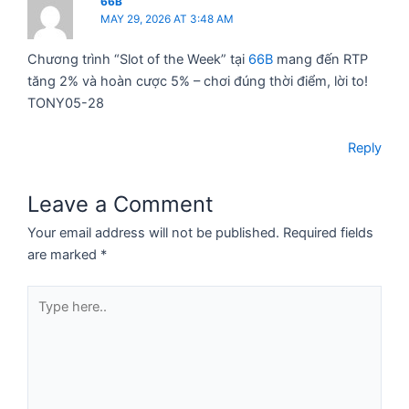
66B
MAY 29, 2026 AT 3:48 AM
Chương trình “Slot of the Week” tại
66B
mang đến RTP
tăng 2% và hoàn cược 5% – chơi đúng thời điểm, lời to!
TONY05-28
Reply
Leave a Comment
Your email address will not be published.
Required fields
are marked
*
Type
here..