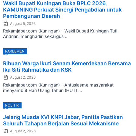
Wakil Bupati Kuningan Buka BPLC 2026,
on
KAMUNING Perkuat Sinergi Pengabdian untuk
Pembangunan Daerah
August 5, 2026
Rekamjabar.com (Kuningan) – Wakil Bupati Kuningan Tuti
Andriani menghadiri sekaligus ...
PARLEMEN
Posted
Ribuan Warga Ikuti Senam Kemerdekaan Bersama
on
Ika Siti Rahmatika dan KSK
August 2, 2026
Rekamjabar.com (Kuningan) – Antusiasme masyarakat
menyambut Hari Ulang Tahun (HUT) ...
POLITIK
Posted
Jelang Musda XVI KNPI Jabar, Panitia Pastikan
on
Seluruh Tahapan Berjalan Sesuai Mekanisme
August 2, 2026