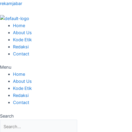
Skip
Posted
Posted
Posted
Posted
Posted
rekamjabar
to
on
on
on
on
on
content
Home
About Us
Kode Etik
Redaksi
Contact
Menu
Home
About Us
Kode Etik
Redaksi
Contact
Search