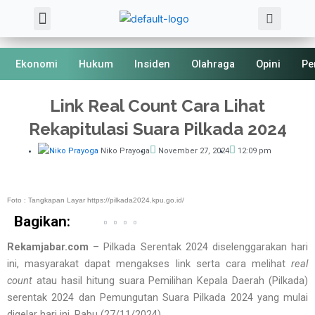
Sea
Skip
Menu
About Us
Kode Etik
to
content
Ekonomi
Hukum
Insiden
Olahraga
Opini
Pe
Link Real Count Cara Lihat
Rekapitulasi Suara Pilkada 2024
Niko Prayoga
November 27, 2024
12:09 pm
Foto : Tangkapan Layar https://pilkada2024.kpu.go.id/
Bagikan:
Rekamjabar.com
– Pilkada Serentak 2024 diselenggarakan hari
ini, masyarakat dapat mengakses link serta cara melihat
real
count
atau hasil hitung suara Pemilihan Kepala Daerah (Pilkada)
serentak 2024 dan Pemungutan Suara Pilkada 2024 yang mulai
digelar hari ini, Rabu (27/11/2024).