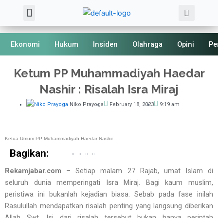
Sea
Skip
Menu
About Us
Kode Etik
to
content
Ekonomi
Hukum
Insiden
Olahraga
Opini
Pe
Ketum PP Muhammadiyah Haedar
Nashir : Risalah Isra Miraj
Niko Prayoga
February 18, 2023
9:19 am
Ketua Umum PP Muhammadiyah Haedar Nashir
Bagikan:
Rekamjabar.com
– Setiap malam 27 Rajab, umat Islam di
seluruh dunia memperingati Isra Miraj. Bagi kaum muslim,
peristiwa ini bukanlah kejadian biasa. Sebab pada fase inilah
Rasulullah mendapatkan risalah penting yang langsung diberikan
Allah Swt. Isi dari risalah tersebut bukan hanya perintah