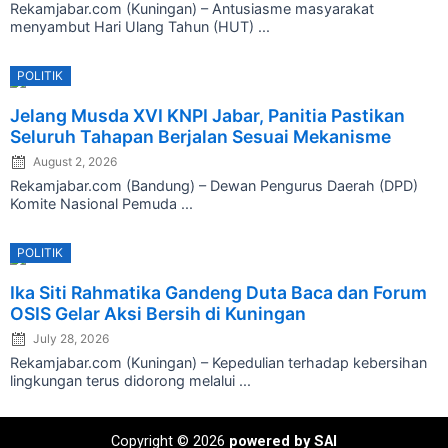
Rekamjabar.com (Kuningan) – Antusiasme masyarakat
menyambut Hari Ulang Tahun (HUT) ...
POLITIK
Posted
Jelang Musda XVI KNPI Jabar, Panitia Pastikan
on
Seluruh Tahapan Berjalan Sesuai Mekanisme
August 2, 2026
Rekamjabar.com (Bandung) – Dewan Pengurus Daerah (DPD)
Komite Nasional Pemuda ...
POLITIK
Posted
Ika Siti Rahmatika Gandeng Duta Baca dan Forum
on
OSIS Gelar Aksi Bersih di Kuningan
July 28, 2026
Rekamjabar.com (Kuningan) – Kepedulian terhadap kebersihan
lingkungan terus didorong melalui ...
Copyright © 2026
powered by SAI