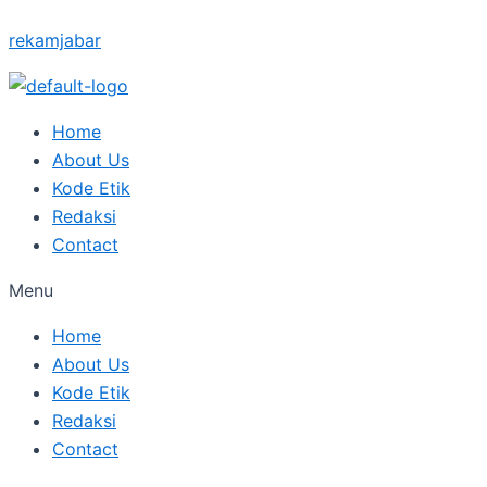
Skip
Type
Name*
Posted
Posted
Posted
Posted
Posted
Email*
rekamjabar
to
here..
on
on
on
on
on
content
Home
About Us
Kode Etik
Redaksi
Contact
Menu
Home
About Us
Kode Etik
Redaksi
Contact