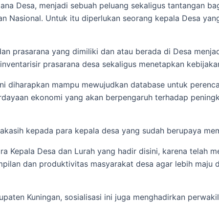
na Desa, menjadi sebuah peluang sekaligus tantangan bag
an Nasional. Untuk itu diperlukan seorang kepala Desa ya
an prasarana yang dimiliki dan atau berada di Desa menja
nventarisir prasarana desa sekaligus menetapkan kebijak
a ini diharapkan mampu mewujudkan database untuk perenca
rdayaan ekonomi yang akan berpengaruh terhadap peningk
imakasih kepada para kepala desa yang sudah berupaya mem
a Kepala Desa dan Lurah yang hadir disini, karena telah 
pilan dan produktivitas masyarakat desa agar lebih maju 
abupaten Kuningan, sosialisasi ini juga menghadirkan perwa