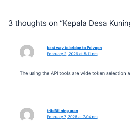
3 thoughts on “Kepala Desa Kunin
best way to bridge to Polygon
February 2, 2026 at 5:11 pm
The using the API tools are wide token selection 
trädfällning gran
February 7, 2026 at 7:04 pm