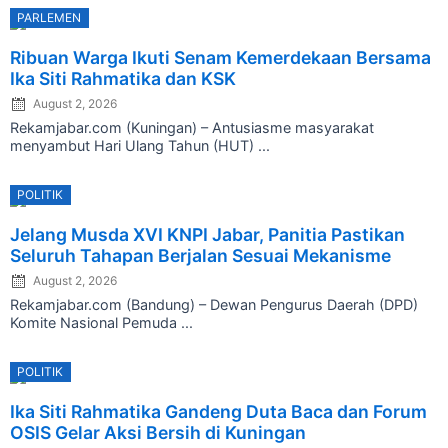
PARLEMEN
Posted
Ribuan Warga Ikuti Senam Kemerdekaan Bersama
on
Ika Siti Rahmatika dan KSK
August 2, 2026
Rekamjabar.com (Kuningan) – Antusiasme masyarakat
menyambut Hari Ulang Tahun (HUT) ...
POLITIK
Posted
Jelang Musda XVI KNPI Jabar, Panitia Pastikan
on
Seluruh Tahapan Berjalan Sesuai Mekanisme
August 2, 2026
Rekamjabar.com (Bandung) – Dewan Pengurus Daerah (DPD)
Komite Nasional Pemuda ...
POLITIK
Posted
Ika Siti Rahmatika Gandeng Duta Baca dan Forum
on
OSIS Gelar Aksi Bersih di Kuningan