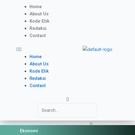
Skip
Menu
Home
to
About Us
content
Kode Etik
Redaksi
Contact
Home
About Us
Kode Etik
Redaksi
Contact
Search
Close
Ekonomi