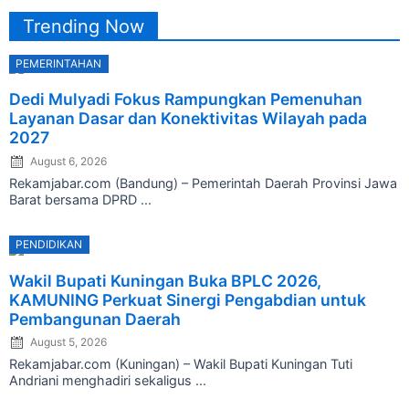
Trending Now
PEMERINTAHAN
Posted
Dedi Mulyadi Fokus Rampungkan Pemenuhan
on
Layanan Dasar dan Konektivitas Wilayah pada
2027
August 6, 2026
Rekamjabar.com (Bandung) – Pemerintah Daerah Provinsi Jawa
Barat bersama DPRD ...
PENDIDIKAN
Posted
Wakil Bupati Kuningan Buka BPLC 2026,
on
KAMUNING Perkuat Sinergi Pengabdian untuk
Pembangunan Daerah
August 5, 2026
Rekamjabar.com (Kuningan) – Wakil Bupati Kuningan Tuti
Andriani menghadiri sekaligus ...