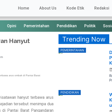
Home
About Us
Kode Etik
Redaksi
Opini
Pemerintahan
Pendidikan
Politik
Sosi
Trending Now
ran Hanyut
P
PEMERINTAHAN
D
o
P
pm
K
R
erbawa arus ombak di Pantai Barat
P
P
PENDIDIKAN
W
o
wisatawan hanyut terbawa arus
K
Kejadian tersebut menimpa dua
u
 di Pantai Barat Pangandaran