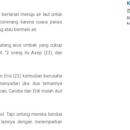
K
berlarian menuju air laut untuk
R
 berenang karena cuaca panas
k
 atau bermain air.
 datang arus ombak yang cukup
. “2 orang itu Asep (23), dan
n Eris (23) kemudian berusaha
menyadari jika dua temannya
an, Candra dan Erik malah ikut
aut. Tapi untung mereka berdua
n lainnya dengan melemparkan