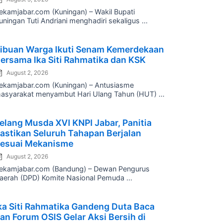
ekamjabar.com (Kuningan) – Wakil Bupati
uningan Tuti Andriani menghadiri sekaligus ...
osted
ibuan Warga Ikuti Senam Kemerdekaan
n
ersama Ika Siti Rahmatika dan KSK
August 2, 2026
ekamjabar.com (Kuningan) – Antusiasme
asyarakat menyambut Hari Ulang Tahun (HUT) ...
osted
elang Musda XVI KNPI Jabar, Panitia
n
astikan Seluruh Tahapan Berjalan
esuai Mekanisme
August 2, 2026
ekamjabar.com (Bandung) – Dewan Pengurus
aerah (DPD) Komite Nasional Pemuda ...
osted
ka Siti Rahmatika Gandeng Duta Baca
n
an Forum OSIS Gelar Aksi Bersih di