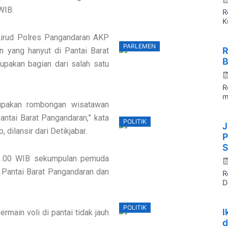
WIB.
R
K
 Airud Polres Pangandaran AKP
P
PARLEMEN
R
 yang hanyut di Pantai Barat
o
B
upakan bagian dari salah satu
R
m
upakan rombongan wisatawan
antai Barat Pangandaran,” kata
P
POLITIK
J
o
dilansir dari Detikjabar.
P
S
 11.00 WIB sekumpulan pemuda
 Pantai Barat Pangandaran dan
R
D
P
POLITIK
I
main voli di pantai tidak jauh
o
d