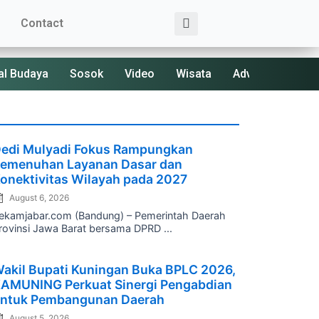
Search
Contact
al Budaya
Sosok
Video
Wisata
Advertorial
osted
edi Mulyadi Fokus Rampungkan
n
emenuhan Layanan Dasar dan
onektivitas Wilayah pada 2027
August 6, 2026
ekamjabar.com (Bandung) – Pemerintah Daerah
rovinsi Jawa Barat bersama DPRD ...
osted
akil Bupati Kuningan Buka BPLC 2026,
n
AMUNING Perkuat Sinergi Pengabdian
ntuk Pembangunan Daerah
August 5, 2026