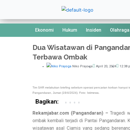
Skip
to
content
Ekonomi
Hukum
Insiden
Olahraga
Dua Wisatawan di Panganda
Terbawa Ombak
Niko Prayoga
April 20, 2024
12:38 
Tim SAR melakukan briefing sebelum operasi pencarian korban hanyut t
Pangandaran, Jumat (19/4/2024). Foto: Istimewa.
Bagikan:
Rekamjabar.com (Pangandaran) –
Tragedi 
ombak kembali terjadi di Pantai Pangandaran. 
wisatawan asal Ciamis yang sedang berenang