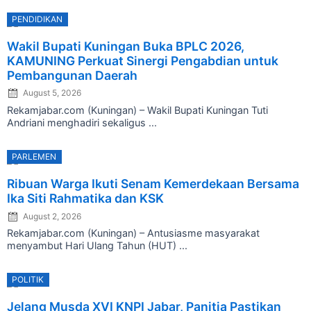
PENDIDIKAN
Posted
Wakil Bupati Kuningan Buka BPLC 2026,
on
KAMUNING Perkuat Sinergi Pengabdian untuk
Pembangunan Daerah
August 5, 2026
Rekamjabar.com (Kuningan) – Wakil Bupati Kuningan Tuti
Andriani menghadiri sekaligus ...
PARLEMEN
Posted
Ribuan Warga Ikuti Senam Kemerdekaan Bersama
on
Ika Siti Rahmatika dan KSK
August 2, 2026
Rekamjabar.com (Kuningan) – Antusiasme masyarakat
menyambut Hari Ulang Tahun (HUT) ...
POLITIK
Posted
Jelang Musda XVI KNPI Jabar, Panitia Pastikan
on