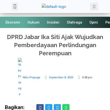
Sea
Skip
Menu
About Us
Kode Etik
to
content
Ekonomi
Hukum
Insiden
Olahraga
Opini
Pe
DPRD Jabar Ika Siti Ajak Wujudkan
Pemberdayaan Perlindungan
Perempuan
Niko Prayoga
September 8, 2025
4:38 pm
Bagikan: