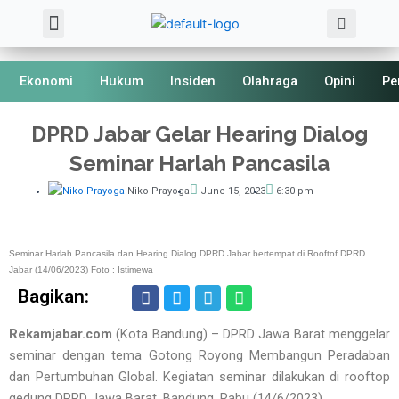
Sea
Skip
Menu
About Us
Kode Etik
to
content
Ekonomi
Hukum
Insiden
Olahraga
Opini
Pe
DPRD Jabar Gelar Hearing Dialog
Seminar Harlah Pancasila
Niko Prayoga
June 15, 2023
6:30 pm
Seminar Harlah Pancasila dan Hearing Dialog DPRD Jabar bertempat di Rooftof DPRD
Jabar (14/06/2023) Foto : Istimewa
Bagikan:
Rekamjabar.com
(Kota Bandung) – DPRD Jawa Barat menggelar
seminar dengan tema Gotong Royong Membangun Peradaban
dan Pertumbuhan Global. Kegiatan seminar dilakukan di rooftop
gedung DPRD Jawa Barat, Bandung, Rabu (14/6/2023).