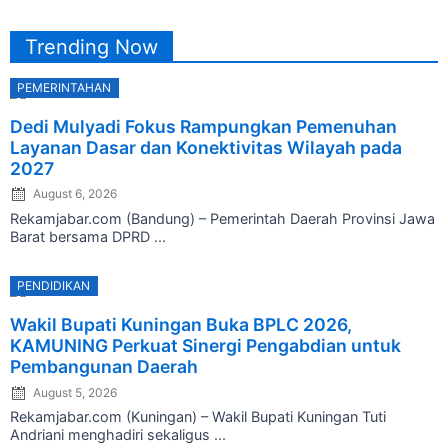
Trending Now
PEMERINTAHAN
Posted
Dedi Mulyadi Fokus Rampungkan Pemenuhan
on
Layanan Dasar dan Konektivitas Wilayah pada
2027
August 6, 2026
Rekamjabar.com (Bandung) – Pemerintah Daerah Provinsi Jawa
Barat bersama DPRD ...
PENDIDIKAN
Posted
Wakil Bupati Kuningan Buka BPLC 2026,
on
KAMUNING Perkuat Sinergi Pengabdian untuk
Pembangunan Daerah
August 5, 2026
Rekamjabar.com (Kuningan) – Wakil Bupati Kuningan Tuti
Andriani menghadiri sekaligus ...