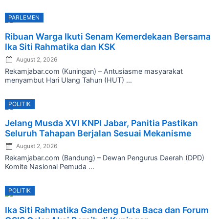
PARLEMEN
Posted
Ribuan Warga Ikuti Senam Kemerdekaan Bersama
on
Ika Siti Rahmatika dan KSK
August 2, 2026
Rekamjabar.com (Kuningan) – Antusiasme masyarakat
menyambut Hari Ulang Tahun (HUT) ...
POLITIK
Posted
Jelang Musda XVI KNPI Jabar, Panitia Pastikan
on
Seluruh Tahapan Berjalan Sesuai Mekanisme
August 2, 2026
Rekamjabar.com (Bandung) – Dewan Pengurus Daerah (DPD)
Komite Nasional Pemuda ...
POLITIK
Posted
Ika Siti Rahmatika Gandeng Duta Baca dan Forum
on