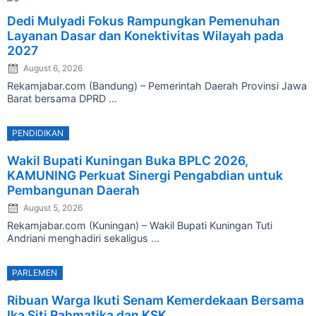
Posted
Dedi Mulyadi Fokus Rampungkan Pemenuhan
on
Layanan Dasar dan Konektivitas Wilayah pada
2027
August 6, 2026
Rekamjabar.com (Bandung) – Pemerintah Daerah Provinsi Jawa
Barat bersama DPRD ...
PENDIDIKAN
Posted
Wakil Bupati Kuningan Buka BPLC 2026,
on
KAMUNING Perkuat Sinergi Pengabdian untuk
Pembangunan Daerah
August 5, 2026
Rekamjabar.com (Kuningan) – Wakil Bupati Kuningan Tuti
Andriani menghadiri sekaligus ...
PARLEMEN
Posted
Ribuan Warga Ikuti Senam Kemerdekaan Bersama
on
Ika Siti Rahmatika dan KSK