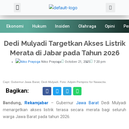
Sea
Skip
Menu
About Us
Kode Etik
to
content
Ekonomi
Hukum
Insiden
Olahraga
Opini
Pe
Dedi Mulyadi Targetkan Akses Listrik
Merata di Jabar pada Tahun 2026
Niko Prayoga
October 21, 2025
7:20 pm
Capt: Gubernur Jawa Barat, Dedi Mulyadi. Foto: Adpim Pemprov for Nawacita.
Bagikan:
Bandung,
Rekamjabar
– Gubernur
Jawa Barat
Dedi Mulyadi
menargetkan akses listrik terasa secara merata bagi seluruh
warga Jawa Barat pada tahun 2026.