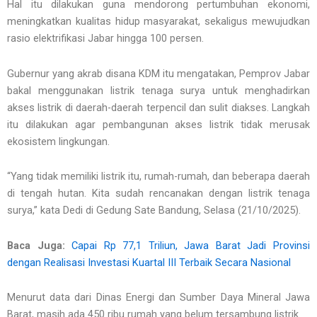
Hal itu dilakukan guna mendorong pertumbuhan ekonomi,
meningkatkan kualitas hidup masyarakat, sekaligus mewujudkan
rasio elektrifikasi Jabar hingga 100 persen.
Gubernur yang akrab disana KDM itu mengatakan, Pemprov Jabar
bakal menggunakan listrik tenaga surya untuk menghadirkan
akses listrik di daerah-daerah terpencil dan sulit diakses. Langkah
itu dilakukan agar pembangunan akses listrik tidak merusak
ekosistem lingkungan.
“Yang tidak memiliki listrik itu, rumah-rumah, dan beberapa daerah
di tengah hutan. Kita sudah rencanakan dengan listrik tenaga
surya,” kata Dedi di Gedung Sate Bandung, Selasa (21/10/2025).
Baca Juga:
Capai Rp 77,1 Triliun, Jawa Barat Jadi Provinsi
dengan Realisasi Investasi Kuartal III Terbaik Secara Nasional
Menurut data dari Dinas Energi dan Sumber Daya Mineral Jawa
Barat, masih ada 450 ribu rumah yang belum tersambung listrik.