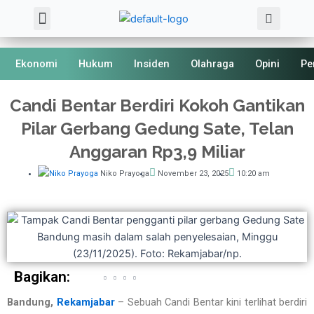
Sea
Skip
Menu
About Us
Kode Etik
to
content
Ekonomi
Hukum
Insiden
Olahraga
Opini
Pe
Candi Bentar Berdiri Kokoh Gantikan
Pilar Gerbang Gedung Sate, Telan
Anggaran Rp3,9 Miliar
Niko Prayoga
November 23, 2025
10:20 am
Bagikan:
Bandung,
Rekamjabar
– Sebuah Candi Bentar kini terlihat berdiri