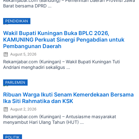
Rekamjabar.com (Bandung) – Pemerintah Daerah Provinsi Jawa
Barat bersama DPRD ...
PENDIDIKAN
Posted
Wakil Bupati Kuningan Buka BPLC 2026,
on
KAMUNING Perkuat Sinergi Pengabdian untuk
Pembangunan Daerah
August 5, 2026
Rekamjabar.com (Kuningan) – Wakil Bupati Kuningan Tuti
Andriani menghadiri sekaligus ...
PARLEMEN
Posted
Ribuan Warga Ikuti Senam Kemerdekaan Bersama
on
Ika Siti Rahmatika dan KSK
August 2, 2026
Rekamjabar.com (Kuningan) – Antusiasme masyarakat
menyambut Hari Ulang Tahun (HUT) ...
POLITIK