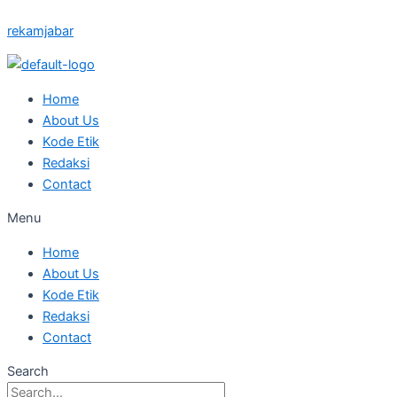
Skip
Posted
Posted
Posted
Posted
Posted
rekamjabar
to
on
on
on
on
on
content
Home
About Us
Kode Etik
Redaksi
Contact
Menu
Home
About Us
Kode Etik
Redaksi
Contact
Search