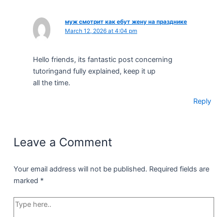
муж смотрит как ебут жену на празднике
March 12, 2026 at 4:04 pm
Hello friends, its fantastic post concerning
tutoringand fully explained, keep it up
all the time.
Reply
Leave a Comment
Your email address will not be published.
Required fields are
marked
*
Type
here..