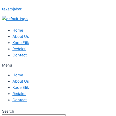
Skip
Posted
Posted
Posted
Posted
Posted
rekamjabar
to
on
on
on
on
on
content
Home
About Us
Kode Etik
Redaksi
Contact
Menu
Home
About Us
Kode Etik
Redaksi
Contact
Search