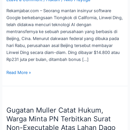
A.I.
Rekamjabar.com – Seorang mantan insinyur software
untuk
Google berkebangsaan Tiongkok di California, Linwei Ding,
Perusahaan
telah didakwa mencuri teknologi AI dengan
Tiongkok
mentransfernya ke sebuah perusahaan yang berbasis di
Beijing, Cina. Menurut dakwaan federal yang dibuka pada
hari Rabu, perusahaan asal Beijing tersebut membayar
Linwei Ding secara diam-diam. Ding dibayar $14.800 atau
Rp231 juta per bulan, ditambah bonus […]
Read More »
Gugatan
Muller
Gugatan Muller Catat Hukum,
Catat
Hukum,
Warga Minta PN Terbitkan Surat
Warga
Non-Executable Atas Lahan Dago