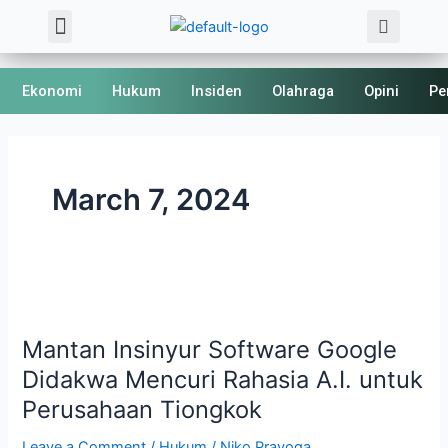
Sea
Skip
Menu
About Us
Kode Etik
to
content
Ekonomi
Hukum
Insiden
Olahraga
Opini
Pe
March 7, 2024
Mantan
Insinyur
Mantan Insinyur Software Google
Software
Google
Didakwa Mencuri Rahasia A.I. untuk
Didakwa
Perusahaan Tiongkok
Mencuri
Rahasia
Leave a Comment
/
Hukum
/
Niko Prayoga