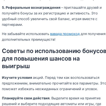
5. Реферальные вознаграждения
– приглашайте друзей и
получайте бонусы за их регистрацию и активность. Это
удобный способ увеличить свой баланс, играя вместе с
партнерами.
Не забывайте использовать
вавада промокод
для получения
дополнительных преимуществ!
Советы по использованию бонусо
для повышения шансов на
выигрыш
Изучите условия
акций. Перед тем как воспользоваться
предложением, внимательно прочитайте все параметры. Эт
поможет избежать неожиданных ограничений и уловок.
Планируйте свои действия
. Выделите время на принятие
решений и выберите подходящие автоматы или игры, где