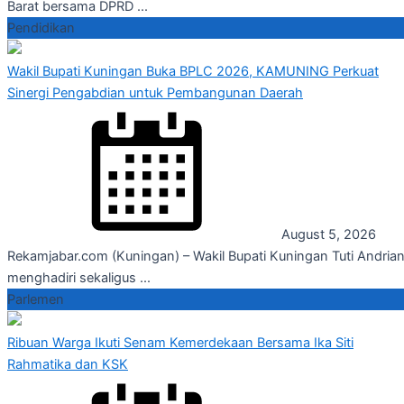
Barat bersama DPRD ...
Pendidikan
Wakil Bupati Kuningan Buka BPLC 2026, KAMUNING Perkuat
Sinergi Pengabdian untuk Pembangunan Daerah
August 5, 2026
Rekamjabar.com (Kuningan) – Wakil Bupati Kuningan Tuti Andrian
menghadiri sekaligus ...
Parlemen
Ribuan Warga Ikuti Senam Kemerdekaan Bersama Ika Siti
Rahmatika dan KSK