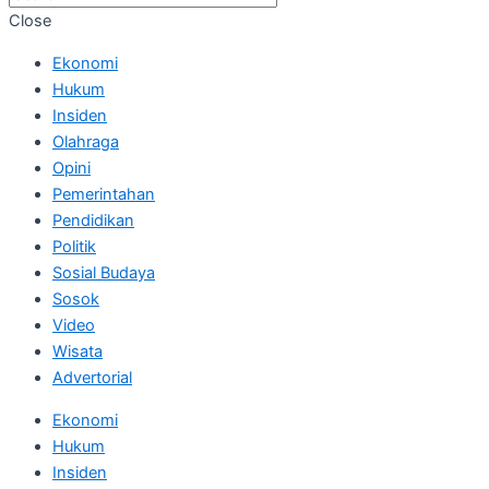
Close
Ekonomi
Hukum
Insiden
Olahraga
Opini
Pemerintahan
Pendidikan
Politik
Sosial Budaya
Sosok
Video
Wisata
Advertorial
Ekonomi
Hukum
Insiden