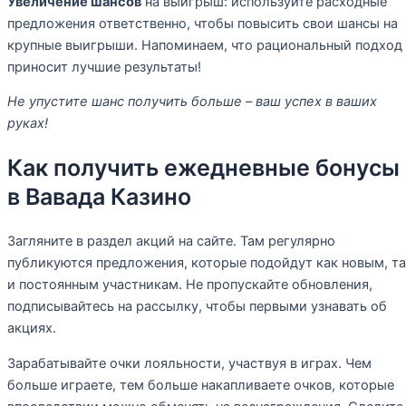
Увеличение шансов
на выигрыш: используйте расходные
предложения ответственно, чтобы повысить свои шансы на
крупные выигрыши. Напоминаем, что рациональный подход
приносит лучшие результаты!
Не упустите шанс получить больше – ваш успех в ваших
руках!
Как получить ежедневные бонусы
в Вавада Казино
Загляните в раздел акций на сайте. Там регулярно
публикуются предложения, которые подойдут как новым, та
и постоянным участникам. Не пропускайте обновления,
подписывайтесь на рассылку, чтобы первыми узнавать об
акциях.
Зарабатывайте очки лояльности, участвуя в играх. Чем
больше играете, тем больше накапливаете очков, которые