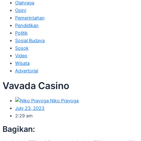
Olahraga
Opini
Pemerintahan
Pendidikan
Politik
Sosial Budaya
Sosok
Video
Wisata
Advertorial
Vavada Casino
Niko Prayoga
July 23, 2023
2:29 am
Bagikan: