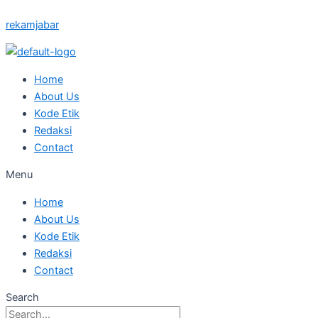
Skip
Posted
Posted
Posted
Posted
Posted
rekamjabar
to
on
on
on
on
on
content
Home
About Us
Kode Etik
Redaksi
Contact
Menu
Home
About Us
Kode Etik
Redaksi
Contact
Search