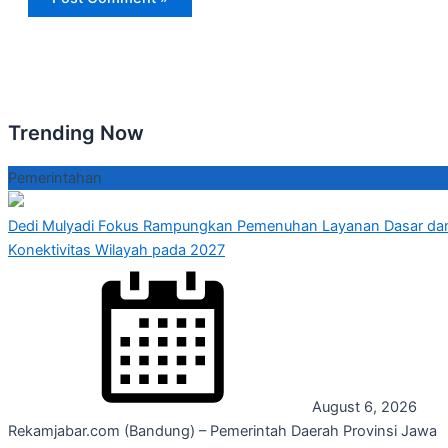
Trending Now
Pemerintahan
Dedi Mulyadi Fokus Rampungkan Pemenuhan Layanan Dasar da
Konektivitas Wilayah pada 2027
August 6, 2026
Rekamjabar.com (Bandung) – Pemerintah Daerah Provinsi Jawa