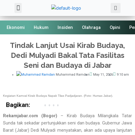
Sea
Skip
Menu
About Us
Kode Etik
to
content
Ekonomi
Hukum
Insiden
Olahraga
Opini
Pe
Tindak Lanjut Usai Kirab Budaya,
Dedi Mulyadi Bakal Tata Fasilitas
Seni dan Budaya di Jabar
Muhammad Ramdan
May 11, 2026
9:10 am
Kegiatan Karnval Kirab Budaya Napak Tilas Padjadjaran. (Foto: Humas Jabar).
Bagikan:
Rekamjabar.com (Bogor)
– Kirab Budaya Milangkala Tatar
Sunda tak sekadar pertunjukkan seni dan budaya. Gubernur Jawa
Barat (Jabar) Dedi Mulyadi menyatakan, akan ada upaya lanjutan