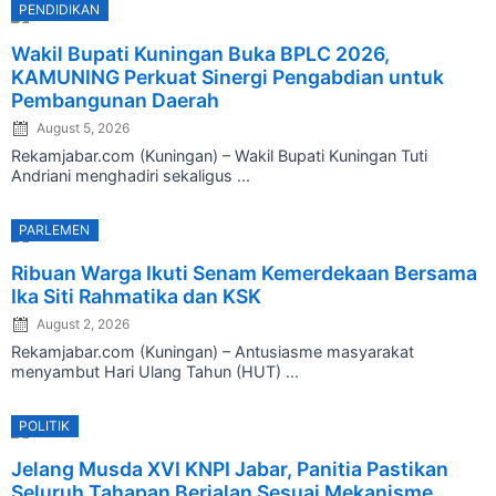
PENDIDIKAN
Posted
Wakil Bupati Kuningan Buka BPLC 2026,
on
KAMUNING Perkuat Sinergi Pengabdian untuk
Pembangunan Daerah
August 5, 2026
Rekamjabar.com (Kuningan) – Wakil Bupati Kuningan Tuti
Andriani menghadiri sekaligus ...
PARLEMEN
Posted
Ribuan Warga Ikuti Senam Kemerdekaan Bersama
on
Ika Siti Rahmatika dan KSK
August 2, 2026
Rekamjabar.com (Kuningan) – Antusiasme masyarakat
menyambut Hari Ulang Tahun (HUT) ...
POLITIK
Posted
Jelang Musda XVI KNPI Jabar, Panitia Pastikan
on
Seluruh Tahapan Berjalan Sesuai Mekanisme