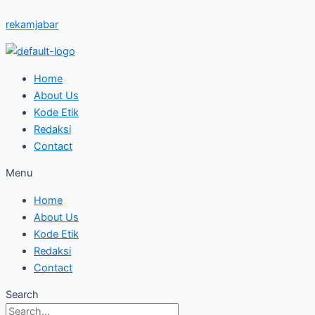
Skip
Budaya
rekamjabar
to
Sunda:
content
Keindahan
dan
Kekayaan
Home
Tradisi
About Us
Kode Etik
Redaksi
Contact
Menu
Home
About Us
Kode Etik
Redaksi
Contact
Search