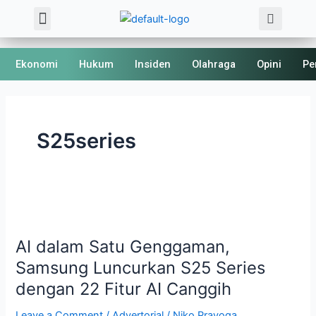
Sea
Skip
Menu
About Us
Kode Etik
to
content
Ekonomi
Hukum
Insiden
Olahraga
Opini
Pe
S25series
AI
dalam
AI dalam Satu Genggaman,
Satu
Genggaman,
Samsung Luncurkan S25 Series
Samsung
dengan 22 Fitur AI Canggih
Luncurkan
S25
Leave a Comment
/
Advertorial
/
Niko Prayoga