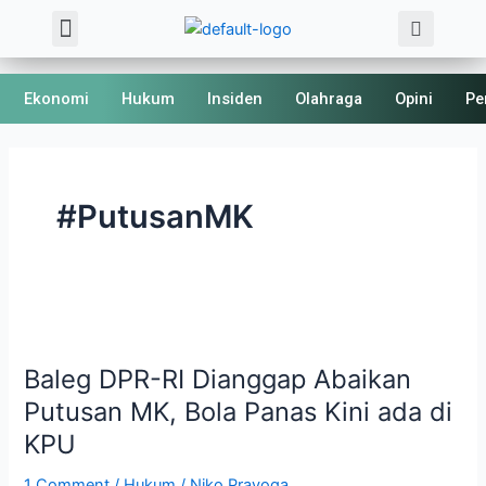
Sea
Skip
Menu
About Us
Kode Etik
to
content
Ekonomi
Hukum
Insiden
Olahraga
Opini
Pe
#PutusanMK
Baleg
DPR-
Baleg DPR-RI Dianggap Abaikan
RI
Dianggap
Putusan MK, Bola Panas Kini ada di
Abaikan
KPU
Putusan
MK,
1 Comment
/
Hukum
/
Niko Prayoga