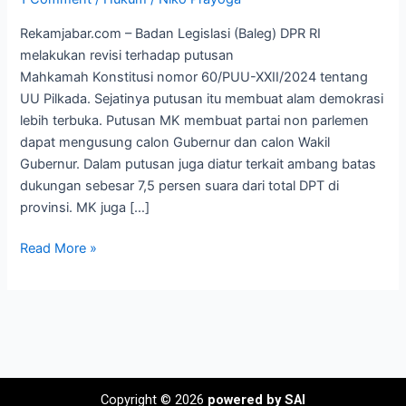
Bola
Rekamjabar.com – Badan Legislasi (Baleg) DPR RI
Panas
melakukan revisi terhadap putusan
Kini
Mahkamah Konstitusi nomor 60/PUU-XXII/2024 tentang
ada
UU Pilkada. Sejatinya putusan itu membuat alam demokrasi
di
lebih terbuka. Putusan MK membuat partai non parlemen
KPU
dapat mengusung calon Gubernur dan calon Wakil
Gubernur. Dalam putusan juga diatur terkait ambang batas
dukungan sebesar 7,5 persen suara dari total DPT di
provinsi. MK juga […]
Read More »
Copyright © 2026
powered by SAI