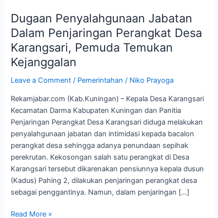
Penyalahgunaan
Dugaan Penyalahgunaan Jabatan
Jabatan
Dalam
Dalam Penjaringan Perangkat Desa
Penjaringan
Karangsari, Pemuda Temukan
Perangkat
Kejanggalan
Desa
Karangsari,
Leave a Comment
/
Pemerintahan
/
Niko Prayoga
Pemuda
Rekamjabar.com (Kab.Kuningan) – Kepala Desa Karangsari
Temukan
Kecamatan Darma Kabupaten Kuningan dan Panitia
Kejanggalan
Penjaringan Perangkat Desa Karangsari diduga melakukan
penyalahgunaan jabatan dan intimidasi kepada bacalon
perangkat desa sehingga adanya penundaan sepihak
perekrutan. Kekosongan salah satu perangkat di Desa
Karangsari tersebut dikarenakan pensiunnya kepala dusun
(Kadus) Pahing 2, dilakukan penjaringan perangkat desa
sebagai penggantinya. Namun, dalam penjaringan […]
Read More »