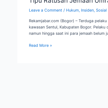
Tipu Ratusan Jemaah Umra
Umrah,
Leave a Comment
/
Hukum
,
Insiden
,
Sosial
Pelaku
Ditangkap
Rekamjabar.com (Bogor) – Terduga pelaku p
di
kawasan Sentul, Kabupaten Bogor. Pelaku 
Bogor
namun hingga saat ini para jemaah belum jug
Read More »