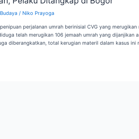
h, Pelaku Ditangkap di Bogor
 Budaya
/
Niko Prayoga
enipuan perjalanan umrah berinisial CVG yang merugikan r
diduga telah merugikan 106 jemaah umrah yang dijanjikan
a diberangkatkan, total kerugian materil dalam kasus ini me