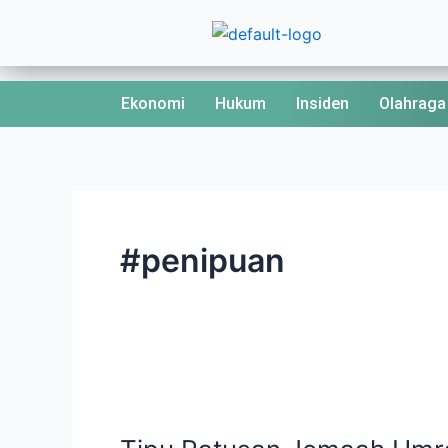
Skip
to
content
Ekonomi
Hukum
Insiden
Olahraga
#penipuan
Tipu
Ratusan
Jemaah