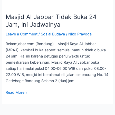
Masjid
Al
Masjid Al Jabbar Tidak Buka 24
Jabbar
Tidak
Jam, Ini Jadwalnya
Buka
Leave a Comment
/
Sosial Budaya
/
Niko Prayoga
24
Jam,
Rekamjabar.com (Bandung) – Masjid Raya Al Jabbar
Ini
(MRAJ) kembali buka seperti semula, namun tidak dibuka
Jadwalnya
24 jam. Hal ini karena petugas perlu waktu untuk
pemeliharaan kebersihan. Masjid Raya Al Jabbar buka
setiap hari mulai pukul 04.00-06.00 WIB dan pukul 08.00-
22.00 WIB, mesjid ini beralamat di jalan cimencrang No. 14
Gedebage Bandung Selama 2 (dua) jam,
Read More »