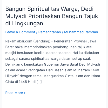
Spiritualitas
Bangun Spiritualitas Warga, Dedi
Warga,
Dedi
Mulyadi Prioritaskan Bangun Tajuk
Mulyadi
di Lingkungan
Prioritaskan
Bangun
Leave a Comment
/
Pemerintahan
/
Muhammad Ramdan
Tajuk
Rekamjabar.com (Bandung) – Pemerintah Provinsi Jawa
di
Barat bakal memprioritaskan pembangunan tajuk atau
Lingkungan
masjid berukuran kecil di daerah-daerah. Hal itu dilakukan
sebagai sarana spiritualitas warga dalam setiap saat.
Demikian dikemukakan Gubernur Jawa Barat Dedi Mulyadi
dalam acara “Peringatan Hari Besar Islam Muharram 1448
Hijriyah” dengan tema: Menguatkan Cinta Islam dan Islam
Cinta di 1448 H, di […]
Read More »