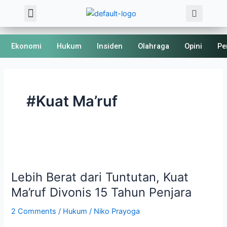
Sea
Skip
Menu
About Us
Kode Etik
to
content
Ekonomi
Hukum
Insiden
Olahraga
Opini
Pe
#Kuat Ma’ruf
Lebih
Berat
Lebih Berat dari Tuntutan, Kuat
dari
Tuntutan,
Ma’ruf Divonis 15 Tahun Penjara
Kuat
2 Comments
/
Hukum
/
Niko Prayoga
Ma’ruf
Divonis