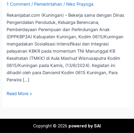
Integrasi
1 Comment
/
Pemerintahan
/
Niko Prayoga
Pelayanan
Rekamjabar.com (Kuningan) – Bekerja sama dengan Dinas
KB
Pengendalian Penduduk, Keluarga Berencana,
Pemberdayaan Perempuan dan Perlindungan Anak
(DPPKBP3A) Kabupaten Kuningan, Kodim 0615/Kuningan
mengadakan Sosialisasi Intensifikasi dan Integrasi
pelayanan KBKR pada momentum TNI Manunggal KB
Kesehatan (TMKK) di Aula Mashud Wisnusaputra Kodim
0615/Kuningan pada Kamis, (13/6/2024). Kegiatan ini
dihadiri oleh para Danramil Kodim 0615 Kuningan, Para
Perwira […]
Read More »
Copyright © 2026
powered by SAI