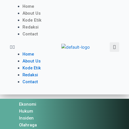
Skip
Menu
Home
to
About Us
content
Kode Etik
Redaksi
Contact
Se
Home
About Us
Kode Etik
Redaksi
Contact
Ekonomi
Hukum
Insiden
Olahraga