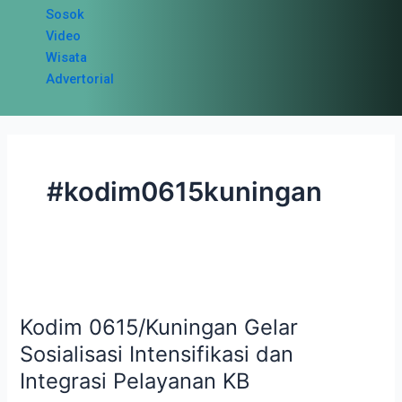
Sosok
Video
Wisata
Advertorial
#kodim0615kuningan
Kodim
0615/Kuningan
Kodim 0615/Kuningan Gelar
Gelar
Sosialisasi
Sosialisasi Intensifikasi dan
Intensifikasi
Integrasi Pelayanan KB
dan