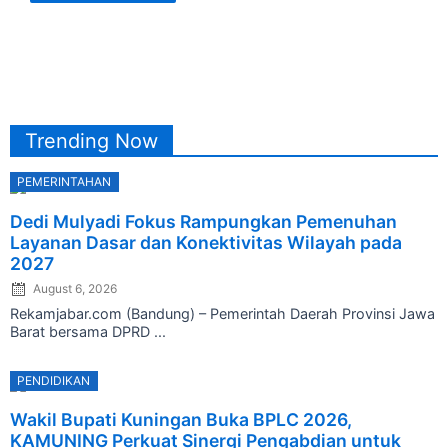
Trending Now
PEMERINTAHAN
Posted
Dedi Mulyadi Fokus Rampungkan Pemenuhan
on
Layanan Dasar dan Konektivitas Wilayah pada
2027
August 6, 2026
Rekamjabar.com (Bandung) – Pemerintah Daerah Provinsi Jawa
Barat bersama DPRD ...
PENDIDIKAN
Posted
Wakil Bupati Kuningan Buka BPLC 2026,
on
KAMUNING Perkuat Sinergi Pengabdian untuk