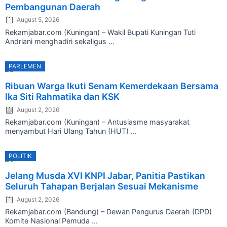
Pembangunan Daerah
August 5, 2026
Rekamjabar.com (Kuningan) – Wakil Bupati Kuningan Tuti
Andriani menghadiri sekaligus ...
PARLEMEN
Posted
Ribuan Warga Ikuti Senam Kemerdekaan Bersama
on
Ika Siti Rahmatika dan KSK
August 2, 2026
Rekamjabar.com (Kuningan) – Antusiasme masyarakat
menyambut Hari Ulang Tahun (HUT) ...
POLITIK
Posted
Jelang Musda XVI KNPI Jabar, Panitia Pastikan
on
Seluruh Tahapan Berjalan Sesuai Mekanisme
August 2, 2026
Rekamjabar.com (Bandung) – Dewan Pengurus Daerah (DPD)
Komite Nasional Pemuda ...