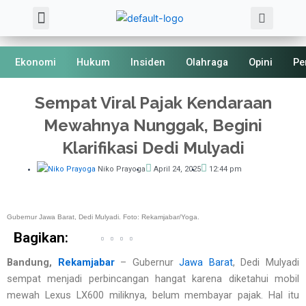
Sea
Skip
Menu
About Us
Kode Etik
to
content
Ekonomi
Hukum
Insiden
Olahraga
Opini
Pe
Sempat Viral Pajak Kendaraan
Mewahnya Nunggak, Begini
Klarifikasi Dedi Mulyadi
Niko Prayoga
April 24, 2025
12:44 pm
Gubernur Jawa Barat, Dedi Mulyadi. Foto: Rekamjabar/Yoga.
Bagikan:
Bandung,
Rekamjabar
– Gubernur
Jawa Barat
, Dedi Mulyadi
sempat menjadi perbincangan hangat karena diketahui mobil
mewah Lexus LX600 miliknya, belum membayar pajak. Hal itu