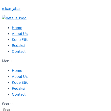
Skip
Posted
Posted
Posted
Posted
Posted
rekamjabar
to
on
on
on
on
on
content
Home
About Us
Kode Etik
Redaksi
Contact
Menu
Home
About Us
Kode Etik
Redaksi
Contact
Search