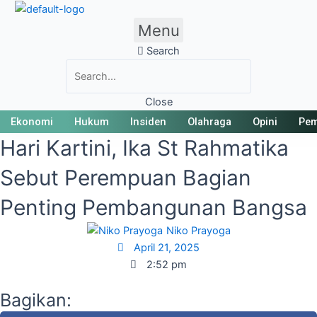
Skip
Posted
Posted
Posted
Posted
Posted
to
on
on
on
on
on
Menu
content
Search
Close
Ekonomi
Hukum
Insiden
Olahraga
Opini
Pem
Hari Kartini, Ika St Rahmatika
Sebut Perempuan Bagian
Penting Pembangunan Bangsa
Niko Prayoga
April 21, 2025
2:52 pm
Bagikan: