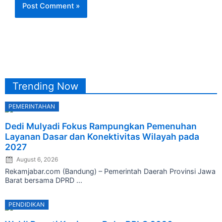
Trending Now
PEMERINTAHAN
Posted
Dedi Mulyadi Fokus Rampungkan Pemenuhan
on
Layanan Dasar dan Konektivitas Wilayah pada
2027
August 6, 2026
Rekamjabar.com (Bandung) – Pemerintah Daerah Provinsi Jawa
Barat bersama DPRD ...
PENDIDIKAN
Posted