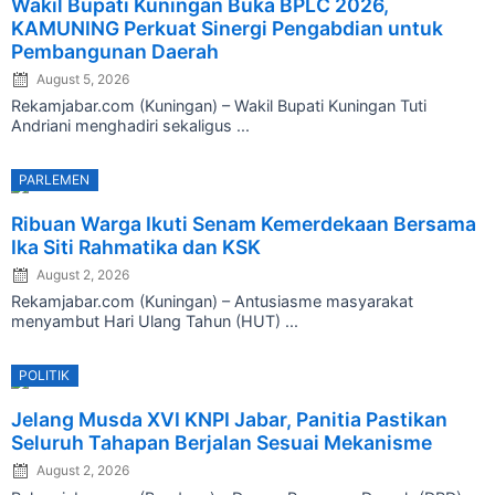
Wakil Bupati Kuningan Buka BPLC 2026,
on
KAMUNING Perkuat Sinergi Pengabdian untuk
Pembangunan Daerah
August 5, 2026
Rekamjabar.com (Kuningan) – Wakil Bupati Kuningan Tuti
Andriani menghadiri sekaligus ...
PARLEMEN
Posted
Ribuan Warga Ikuti Senam Kemerdekaan Bersama
on
Ika Siti Rahmatika dan KSK
August 2, 2026
Rekamjabar.com (Kuningan) – Antusiasme masyarakat
menyambut Hari Ulang Tahun (HUT) ...
POLITIK
Posted
Jelang Musda XVI KNPI Jabar, Panitia Pastikan
on
Seluruh Tahapan Berjalan Sesuai Mekanisme
August 2, 2026