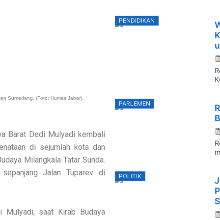
P
PENDIDIKAN
W
o
K
u
R
K
ten Sumedang. (Foto: Humas Jabar).
P
PARLEMEN
R
o
B
a Barat Dedi Mulyadi kembali
R
nataan di sejumlah kota dan
m
Budaya Milangkala Tatar Sunda.
 sepanjang Jalan Tuparev di
P
POLITIK
J
o
P
S
 Mulyadi, saat Kirab Budaya