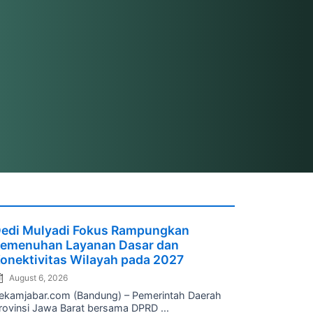
osted
edi Mulyadi Fokus Rampungkan
n
emenuhan Layanan Dasar dan
onektivitas Wilayah pada 2027
August 6, 2026
ekamjabar.com (Bandung) – Pemerintah Daerah
rovinsi Jawa Barat bersama DPRD ...