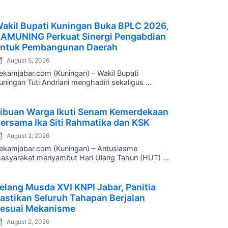
osted
akil Bupati Kuningan Buka BPLC 2026,
n
AMUNING Perkuat Sinergi Pengabdian
ntuk Pembangunan Daerah
August 5, 2026
ekamjabar.com (Kuningan) – Wakil Bupati
uningan Tuti Andriani menghadiri sekaligus ...
osted
ibuan Warga Ikuti Senam Kemerdekaan
n
ersama Ika Siti Rahmatika dan KSK
August 2, 2026
ekamjabar.com (Kuningan) – Antusiasme
asyarakat menyambut Hari Ulang Tahun (HUT) ...
osted
elang Musda XVI KNPI Jabar, Panitia
n
astikan Seluruh Tahapan Berjalan
esuai Mekanisme
August 2, 2026