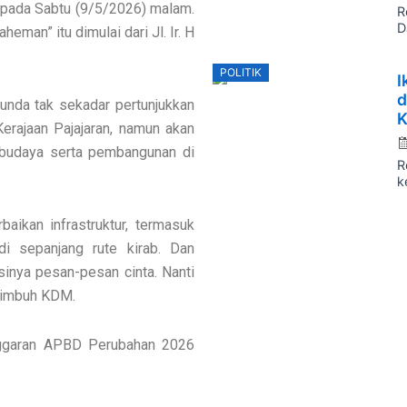
 pada Sabtu (9/5/2026) malam.
R
D
man” itu dimulai dari Jl. Ir. H
P
POLITIK
I
o
d
unda tak sekadar pertunjukkan
K
erajaan Pajajaran, namun akan
 budaya serta pembangunan di
R
k
aikan infrastruktur, termasuk
 di sepanjang rute kirab. Dan
isinya pesan-pesan cinta. Nanti
” imbuh KDM.
nggaran APBD Perubahan 2026