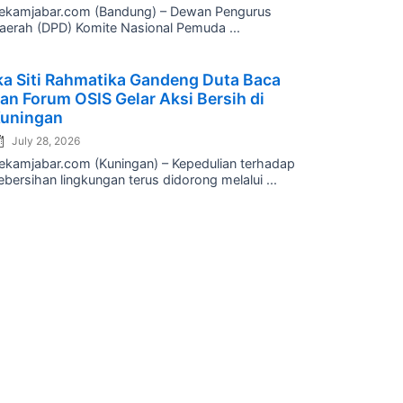
ekamjabar.com (Bandung) – Dewan Pengurus
aerah (DPD) Komite Nasional Pemuda ...
osted
ka Siti Rahmatika Gandeng Duta Baca
n
an Forum OSIS Gelar Aksi Bersih di
uningan
July 28, 2026
ekamjabar.com (Kuningan) – Kepedulian terhadap
ebersihan lingkungan terus didorong melalui ...