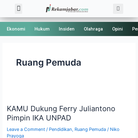
Skip
Post
Sea
Menu
About Us
Kode Etik
to
pagination
content
Ekonomi
Hukum
Insiden
Olahraga
Opini
Pe
Ruang Pemuda
KAMU
Dukung
KAMU Dukung Ferry Juliantono
Ferry
Juliantono
Pimpin IKA UNPAD
Pimpin
Leave a Comment
/
Pendidikan
,
Ruang Pemuda
/
Niko
IKA
Prayoga
UNPAD