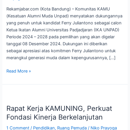
Rekamjabar.com (Kota Bandung) – Komunitas KAMU
(Kesatuan Alumni Muda Unpad) menyatakan dukungannya
yang penuh untuk kandidat Ferry Juliantono sebagai calon
Ketua Ikatan Alumni Universitas Padjadjaran (IKA UNPAD)
Periode 2024 – 2028 pada pemilihan yang akan digelar
tanggal 08 Desember 2024. Dukungan ini diberikan
sebagai apresiasi atas komitmen Ferry Juliantono untuk
merangkul generasi muda dalam kepengurusannya, […]
Read More »
Rapat
Kerja
Rapat Kerja KAMUNING, Perkuat
KAMUNING,
Perkuat
Fondasi Kinerja Berkelanjutan
Fondasi
1 Comment
/
Pendidikan
,
Ruang Pemuda
/
Niko Prayoga
Kinerja