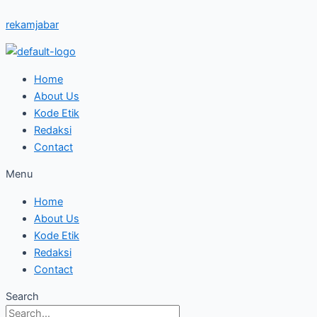
Skip
Tak
Verrel
Wacanakan
rekamjabar
to
Terkalahkan!
Bramasta
VAR,
content
Persib
Resmi
Imanuel
Tahan
Berseragam
Juliman
Imbang
PAN
Dukung
Home
Bali
Erick
About Us
United
Thohir
Kode Etik
Redaksi
Contact
Menu
Home
About Us
Kode Etik
Redaksi
Contact
Search