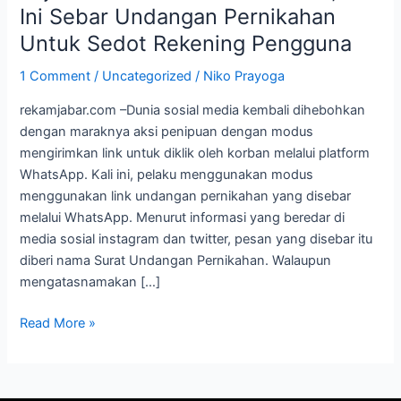
Marak,
Ini Sebar Undangan Pernikahan
Kali
Untuk Sedot Rekening Pengguna
Ini
Sebar
1 Comment
/
Uncategorized
/
Niko Prayoga
Undangan
rekamjabar.com –Dunia sosial media kembali dihebohkan
Pernikahan
dengan maraknya aksi penipuan dengan modus
Untuk
mengirimkan link untuk diklik oleh korban melalui platform
Sedot
WhatsApp. Kali ini, pelaku menggunakan modus
Rekening
menggunakan link undangan pernikahan yang disebar
Pengguna
melalui WhatsApp. Menurut informasi yang beredar di
media sosial instagram dan twitter, pesan yang disebar itu
diberi nama Surat Undangan Pernikahan. Walaupun
mengatasnamakan […]
Read More »