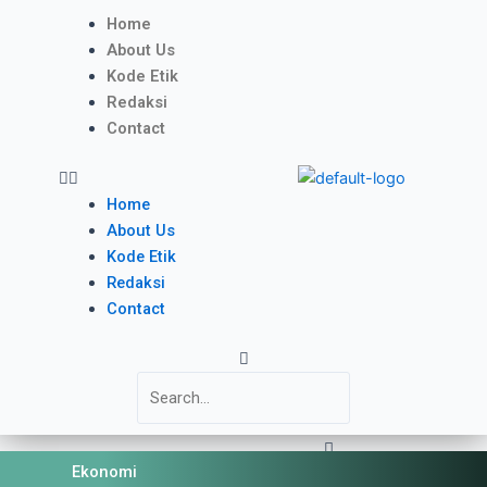
Skip
Menu
Home
to
About Us
content
Kode Etik
Redaksi
Contact
Home
About Us
Kode Etik
Redaksi
Contact
Search
Close
Ekonomi