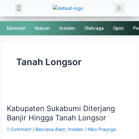
Sea
Skip
Menu
About Us
Kode Etik
to
content
Ekonomi
Hukum
Insiden
Olahraga
Opini
Pe
Tanah Longsor
Kabupaten
Sukabumi
Kabupaten Sukabumi Diterjang
Diterjang
Banjir
Banjir Hingga Tanah Longsor
Hingga
1 Comment
/
Bencana Alam
,
Insiden
/
Niko Prayoga
Tanah
Longsor